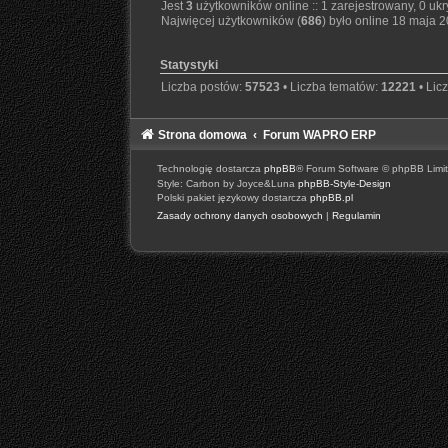
Jest
3
użytkowników online :: 1 zarejestrowany, 0 ukry
Najwięcej użytkowników (
686
) było online 18 maja 
Statystyki
Liczba postów:
57523
• Liczba tematów:
12221
• Lic
Strona domowa
Forum WAPRO ERP
Technologię dostarcza
phpBB
® Forum Software © phpBB Limi
Style: Carbon by Joyce&Luna
phpBB-Style-Design
Polski pakiet językowy dostarcza
phpBB.pl
Zasady ochrony danych osobowych
|
Regulamin