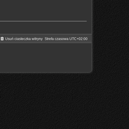
Usuń ciasteczka witryny
Strefa czasowa
UTC+02:00