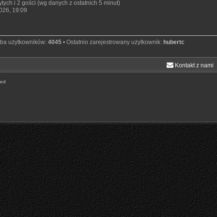
tych i 2 gości (wg danych z ostatnich 5 minut)
2026, 19:09
zba użytkowników:
4045
• Ostatnio zarejestrowany użytkownik:
hubertc
Kontakt z nami
ted