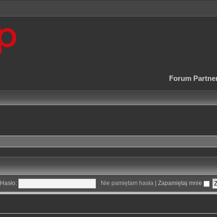
Forum Partne
Hasło:
Nie pamiętam hasła
|
Zapamiętaj mnie